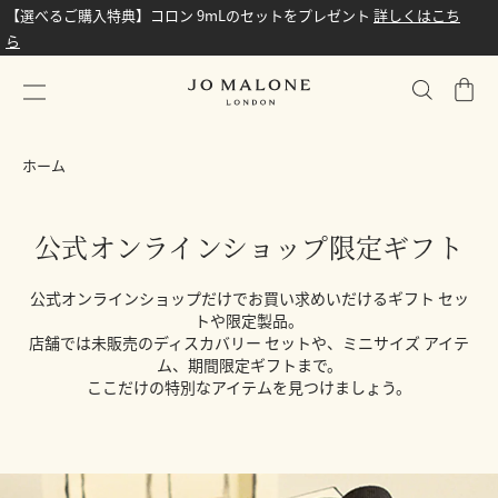
【選べるご購入特典】コロン 9mLのセットをプレゼント
詳しくはこち
ら
シ
ョ
ッ
ホーム
ピ
ン
グ
公式オンラインショップ限定ギフト
バ
ッ
公式オンラインショップだけでお買い求めいだけるギフト セッ
グ
トや限定製品。
店舗では未販売のディスカバリー セットや、ミニサイズ アイテ
ム、期間限定ギフトまで。
ここだけの特別なアイテムを見つけましょう。