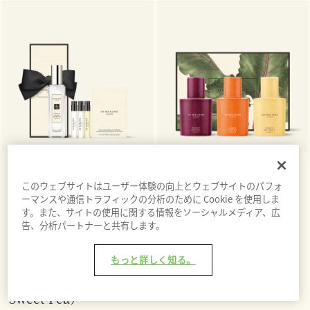
セント レイヤリング デ
ベジーズ コロン コレク
このウェブサイトはユーザー体験の向上とウェブサイトのパフォ
ィスカバリー セット
ション
ーマンスや通信トラフィックの分析のために Cookie を使用しま
10（イングリッシュ ペ
す。また、サイトの使用に関する情報をソーシャルメディア、広
Veggies Cologne
アー & スイート ピー）
告、分析パートナーと共有します。
Collection
Scent Layering
もっと詳しく知る。
Discovery Set
10（English Pear &
Sweet Pea）