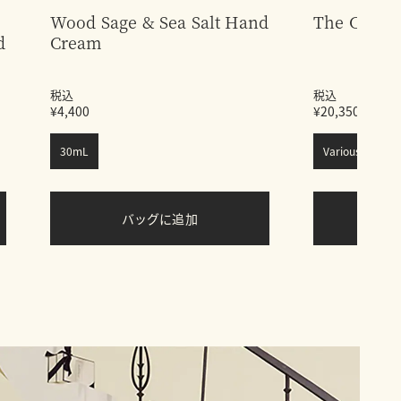
Wood Sage & Sea Salt Hand
The Coasta
d
Cream
税込
税込
¥4,400
¥20,350
30mL
Various
バッグに追加