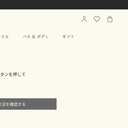
My
ウ
シ
Account
ィ
ョ
ッ
ッ
ンドル
バス ＆ ボディ
ギフト
シ
ピ
ュ
ン
リ
グ
ス
バ
ト
ッ
ボタンを押して
グ
状況を確認する