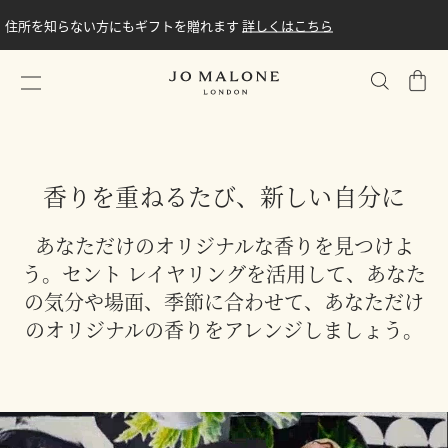
住所を知らない方にもギフトを贈れます
詳しくはこちら
シ
ョ
ッ
ピ
ン
香りを重ねるたび、新しい自分に
グ
バ
あなただけのオリジナルな香りを見つけよ
ッ
う。セント レイヤリングを活用して、あなた
グ
の気分や場面、季節に合わせて、あなただけ
のオリジナルの香りをアレンジしましょう。