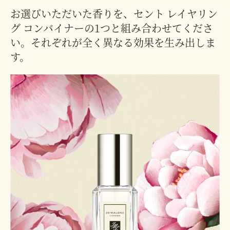
お選びいただいた香りを、セント レイヤリン
グ コンバイナーの1つと組み合わせてくださ
い。それぞれが全く異なる効果を生み出しま
す。
イングリッシュ ペアー & スイー
ポピー ＆ バー
ピオニー ＆ ブラッシュ スエード
オレンジ ブロ
イングリッシュ ぺアー ＆ フリー
ブラックベリー 
ト ピー コロン
コロン
ジア コロン
Poppy & Barle
Orange Bloss
Blackberry & 
English Pear & Sweet Pea
Peony & Blush Suede Cologne
English Pear & Freesia
Cologne
Cologne
税込
税込
¥12,100
¥12,100
税込
税込
税込
税込
¥12,100
¥12,100
¥12,100
¥12,100
Silver Birch & Lavender Cologne
Wood Sage & Sea Salt Cologne
30mL
30mL