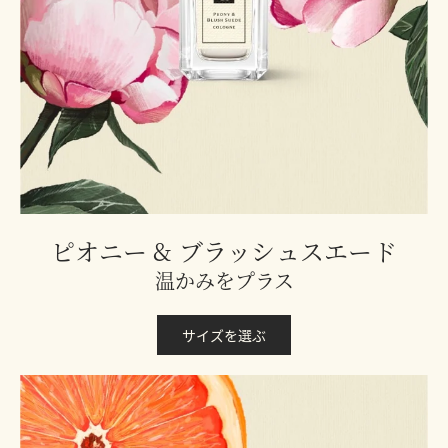
30mL
30mL
30mL
30mL
100mL
100mL
バッグに追加
バ
バッグに追加
バ
バッグに追加
バ
読み込み中...
読み込み中...
ピオニー & ブラッシュスエード
温かみをプラス
サイズを選ぶ