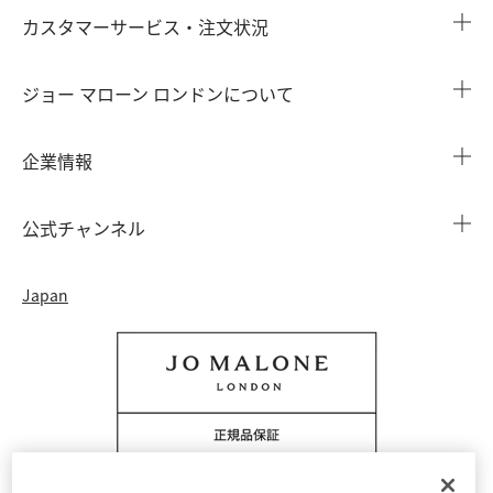
カスタマーサービス・注文状況
注文状況を確認する
ジョー マローン ロンドンについて
よくある質問
店舗検索
企業情報
会員情報
カウンターサービス
会社概要
注文履歴
公式チャンネル
カウンターサービス予約
採用情報
配送について
Instagram
イベント ＆ キャンペーン
Japan
特定商取引法に基づく表示
返品・交換について
Facebook
フレグランス ファインダー
カウンター プライバシーポリシー
オンラインショッピングについて
Pinterest
ストーリー
会員規約
電話でのお問い合わせ 0120-950-701
Twitter
香りの原料
クッキーを管理する
YouTube