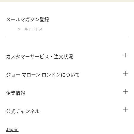
メールマガジン登録
カスタマーサービス・注文状況
注文状況を確認する
ジョー マローン ロンドンについて
よくある質問
店舗検索
企業情報
会員情報
カウンターサービス
会社概要
注文履歴
公式チャンネル
カウンターサービス予約
採用情報
配送について
Instagram
イベント ＆ キャンペーン
Japan
特定商取引法に基づく表示