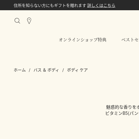
住所を知らない方にもギフトを贈れます
詳しくはこちら
Stores
オンラインショップ特典
ベストセ
ホーム
バス ＆ ボディ
ボディ ケア
魅惑的な香りを
ビタミンB5(パ