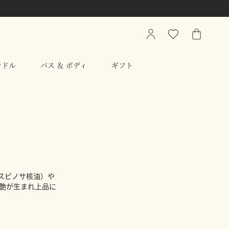
My
ウ
シ
Account
ィ
ョ
ッ
ッ
ンドル
バス ＆ ボディ
ギフト
シ
ピ
ュ
ン
リ
グ
ス
バ
ト
ッ
グ
スピノサ核油）や
な艶が生まれ上品に