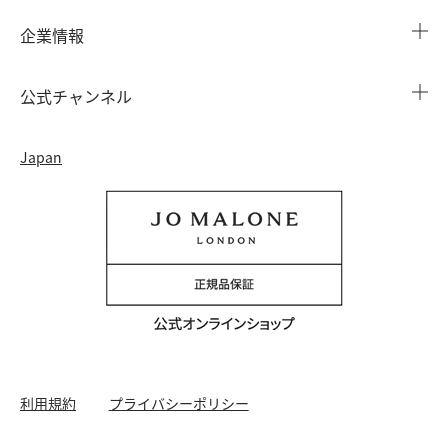
店舗検索
企業情報
会員情報
カウンターサービス
会社概要
注文履歴
公式チャンネル
カウンターサービス予約
採用情報
配送について
Instagram
イベント ＆ キャンペーン
Japan
特定商取引法に基づく表示
返品・交換について
Facebook
フレグランス ファインダー
カウンター プライバシーポリシー
オンラインショッピングについて
Pinterest
ストーリー
会員規約
電話でのお問い合わせ 0120-950-701
Twitter
香りの原料
クッキーを管理する
YouTube
利用規約
プライバシーポリシー