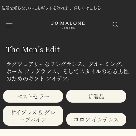
住所を知らない方にもギフトを贈れます
詳しくはこちら
シ
ョ
ッ
ピ
The Men’s Edit
ン
グ
ラグジュアリーなフレグランス、グルーミング、
バ
ホーム フレグランス、そしてスタイルのある男性
ッ
のためのギフト アイデア。
グ
ベストセラー
新製品
サイプレス & グレ
ープバイン
コロン インテンス