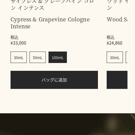
サイプレス & グレープバイン コロ
ウッド セー
ン インテンス
ン
Cypress & Grapevine Cologne
Wood Sage
Intense
税込
税込
¥33,000
¥24,860
30mL
50mL
100mL
30mL
50
バッグに追加