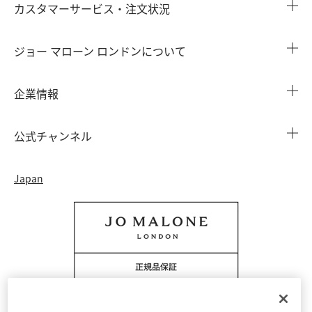
カスタマーサービス・注文状況
注文状況を確認する
ジョー マローン ロンドンについて
よくある質問
店舗検索
企業情報
会員情報
カウンターサービス
会社概要
注文履歴
公式チャンネル
カウンターサービス予約
採用情報
配送について
Instagram
イベント ＆ キャンペーン
Japan
特定商取引法に基づく表示
返品・交換について
Facebook
フレグランス ファインダー
カウンター プライバシーポリシー
オンラインショッピングについて
Pinterest
ストーリー
会員規約
電話でのお問い合わせ 0120-950-701
Twitter
香りの原料
クッキーを管理する
YouTube