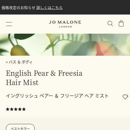
価格改定のお知らせ
詳しくはこちら
シ
ョ
ッ
ピ
ン
グ
バス ＆ ボディ
バ
English Pear & Freesia
ッ
グ
Hair Mist
イングリッシュ ペアー ＆ フリージア ヘア ミスト
ベストセラー