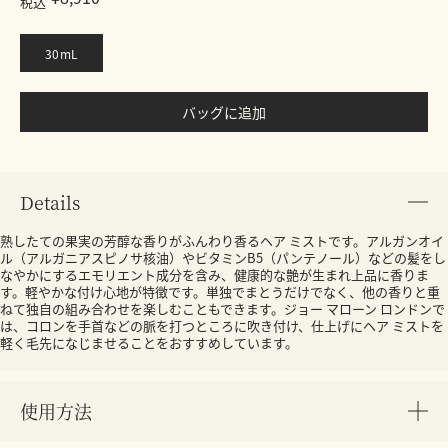
税込
30mL
バッグに追加
Details
熟したての果実の芳醇な香りがふんわり香るヘア ミストです。アルガンオイ
ル（アルガニアスピノサ核油）やビタミンB5（パンテノール）などの髪をし
なやかにするエモリエント成分を含み、健康的な艶が生まれ上品に香りま
す。軽やかな付け心地が特徴です。単独でまとうだけでなく、他の香りと重
ねて独自の組み合わせを楽しむこともできます。ジョー マローン ロンドンで
は、コロンを手首などの脈を打つところに吹き付け、仕上げにヘア ミストを
軽く毛先になじませることをおすすめしています。
使用方法