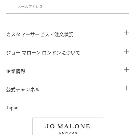
カスタマーサービス・注文状況
注文状況を確認する
ジョー マローン ロンドンについて
よくある質問
店舗検索
企業情報
会員情報
カウンターサービス
会社概要
注文履歴
公式チャンネル
カウンターサービス予約
採用情報
配送について
Instagram
イベント ＆ キャンペーン
Japan
特定商取引法に基づく表示
返品・交換について
Facebook
フレグランス ファインダー
カウンター プライバシーポリシー
オンラインショッピングについて
Pinterest
ストーリー