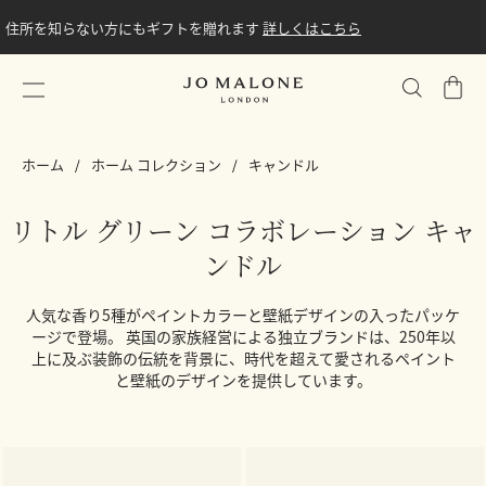
住所を知らない方にもギフトを贈れます
詳しくはこちら
シ
ョ
ッ
ホーム
ホーム コレクション
キャンドル
ピ
ン
グ
リトル グリーン コラボレーション キャ
バ
ンドル
ッ
グ
人気な香り5種がペイントカラーと壁紙デザインの入ったパッケ
ージで登場。 英国の家族経営による独立ブランドは、250年以
上に及ぶ装飾の伝統を背景に、時代を超えて愛されるペイント
と壁紙のデザインを提供しています。