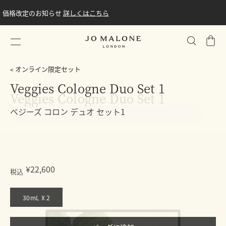
価格改定のお知らせ
詳しくはこちら
シ
ョ
ッ
オンライン限定セット
ピ
Veggies Cologne Duo Set 1
ン
グ
ベジーズ コロン デュオ セット1
バ
ッ
グ
NEW・公式オンライン限定