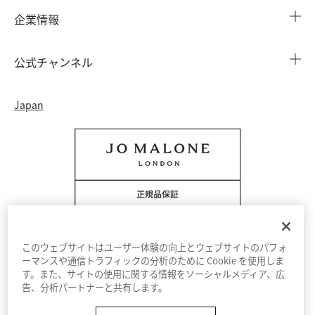
店舗検索
企業情報
会員情報
カウンターサービス
会社概要
注文履歴
公式チャンネル
カウンターサービス予約
採用情報
配送について
Instagram
イベント ＆ キャンペーン
Japan
特定商取引法に基づく表示
返品・交換について
Facebook
フレグランス ファインダー
カウンター プライバシーポリシー
オンラインショッピングについて
Pinterest
ストーリー
会員規約
電話でのお問い合わせ 0120-950-701
Twitter
香りの原料
クッキーを管理する
YouTube
このウェブサイトはユーザー体験の向上とウェブサイトのパフォ
ーマンスや通信トラフィックの分析のために Cookie を使用しま
す。また、サイトの使用に関する情報をソーシャルメディア、広
利用規約
プライバシーポリシー
告、分析パートナーと共有します。