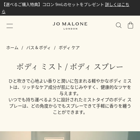
【選べるご購入特典】コロン 9mLのセットをプレゼント
詳しくはこち
ら
シ
ョ
ッ
ホーム
バス & ボディ
ボディ ケア
ピ
ン
グ
ボディ ミスト / ボディ スプレー
バ
ッ
ひと吹きで心地よい香りと潤いに包まれる軽やかなボディ ミス
グ
トは、リッチなケア成分が肌になじみやすく、健康的なツヤを
与えます。
いつでも持ち運べるように設計されたミストタイプのボディ ス
プレーは、どの角度からでもスプレーできて手軽に香りを纏う
ことができます。