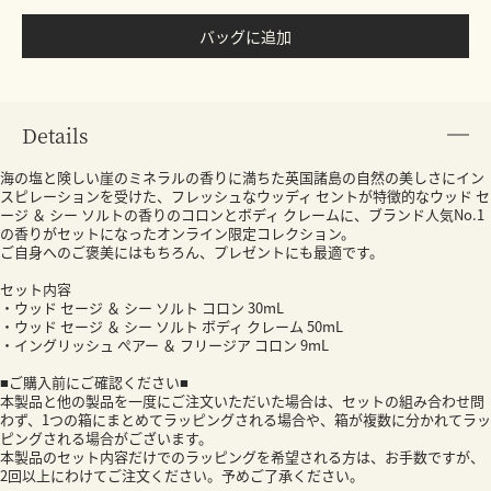
バッグに追加
Details
海の塩と険しい崖のミネラルの香りに満ちた英国諸島の自然の美しさにイン
スピレーションを受けた、フレッシュなウッディ セントが特徴的なウッド セ
ージ ＆ シー ソルトの香りのコロンとボディ クレームに、ブランド人気No.1
の香りがセットになったオンライン限定コレクション。
ご自身へのご褒美にはもちろん、プレゼントにも最適です。
セット内容
・ウッド セージ ＆ シー ソルト コロン 30mL
・ウッド セージ ＆ シー ソルト ボディ クレーム 50mL
・イングリッシュ ぺアー ＆ フリージア コロン 9mL
■ご購入前にご確認ください■
本製品と他の製品を一度にご注文いただいた場合は、セットの組み合わせ問
わず、1つの箱にまとめてラッピングされる場合や、箱が複数に分かれてラッ
ピングされる場合がございます。
本製品のセット内容だけでのラッピングを希望される方は、お手数ですが、
2回以上にわけてご注文ください。予めご了承ください。