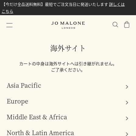
【今だけ全品送料無料】最短でご注文当日に発送いたします
詳しくは
こちら
シ
ョ
ッ
海外サイト
ピ
ン
グ
カートの中身は海外サイトへは引き継がれません。
バ
ご了承ください。
ッ
グ
Asia Pacific
Europe
Australia
English
Middle East & Africa
Austria
China Mainland
English
Deutsch
中文
North & Latin America
Kingdom of Saudi Arabia