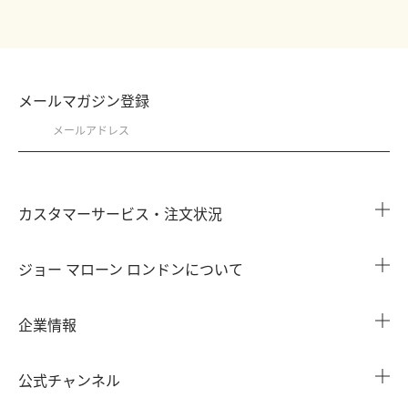
Belgium
English
العربية
Hong Kong, SAR of China
English
Nederlands
Français
Brazil
English
繁體中文
United Arab Emirates
Português
France
English
العربية
Japan
Français
メールマガジン登録
Canada
日本語
South Africa
English
Français
Germany
English
Korea
English
Deutsch
Mexico
한국어
Qatar
Español
Italy
English
العربية
カスタマーサービス・注文状況
Malaysia
English
Italiano
United States
English
注文状況を確認する
Kuwait
English
ジョー マローン ロンドンについて
Netherlands
English
العربية
よくある質問
New Zealand
English
Nederlands
店舗検索
English
Israel
企業情報
会員情報
Portugal
עִברִית
カウンターサービス
Philippines
English
Português
会社概要
注文履歴
English
公式チャンネル
カウンターサービス予約
採用情報
Russia