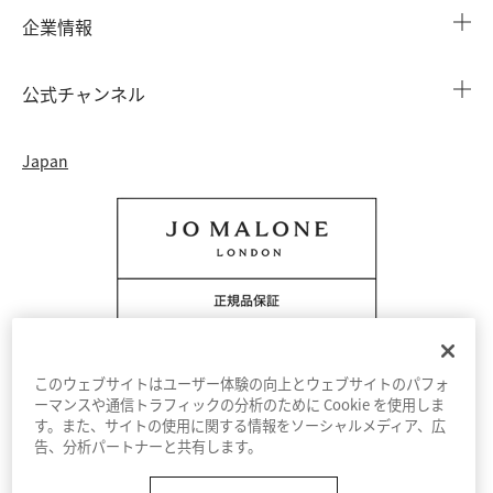
店舗検索
企業情報
会員情報
カウンターサービス
会社概要
注文履歴
公式チャンネル
カウンターサービス予約
採用情報
配送について
Instagram
イベント ＆ キャンペーン
Japan
特定商取引法に基づく表示
返品・交換について
Facebook
フレグランス ファインダー
カウンター プライバシーポリシー
オンラインショッピングについて
Pinterest
ストーリー
会員規約
電話でのお問い合わせ 0120-950-701
Twitter
香りの原料
クッキーを管理する
YouTube
このウェブサイトはユーザー体験の向上とウェブサイトのパフォ
ーマンスや通信トラフィックの分析のために Cookie を使用しま
す。また、サイトの使用に関する情報をソーシャルメディア、広
利用規約
プライバシーポリシー
告、分析パートナーと共有します。