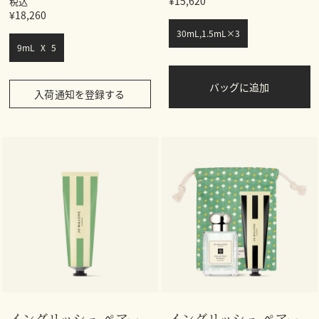
¥15,620
税込
¥18,260
30mL,1.5mL×3
9mL X 5
バッグに追加
入荷通知を登録する
イングリッシュ ペアー
イングリッシュ ペアー