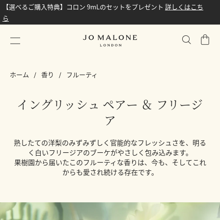
【選べるご購入特典】コロン 9mLのセットをプレゼント
詳しくはこち
ら
シ
ョ
ッ
ホーム
香り
フルーティ
ピ
ン
グ
イングリッシュ ペアー ＆ フリージ
バ
ア
ッ
グ
熟したての洋梨のみずみずしく官能的なフレッシュさを、明る
く白いフリージアのブーケがやさしく包み込みます。
果樹園から届いたこのフルーティな香りは、今も、そしてこれ
からも愛され続ける存在です。