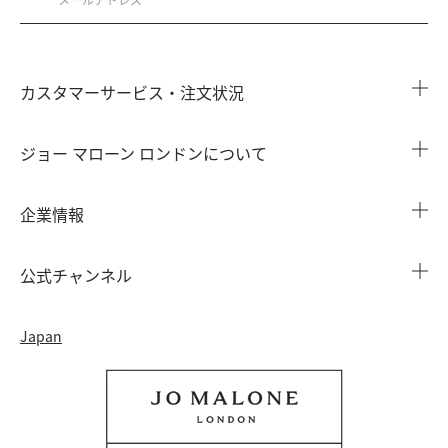
カスタマーサービス・注文状況
注文状況を確認する
ジョー マローン ロンドンについて
よくある質問
店舗検索
企業情報
会員情報
カウンターサービス
会社概要
注文履歴
公式チャンネル
カウンターサービス予約
採用情報
配送について
Instagram
イベント ＆ キャンペーン
Japan
特定商取引法に基づく表示
返品・交換について
Facebook
フレグランス ファインダー
カウンター プライバシーポリシー
オンラインショッピングについて
Pinterest
ストーリー
会員規約
電話でのお問い合わせ 0120-950-701
Twitter