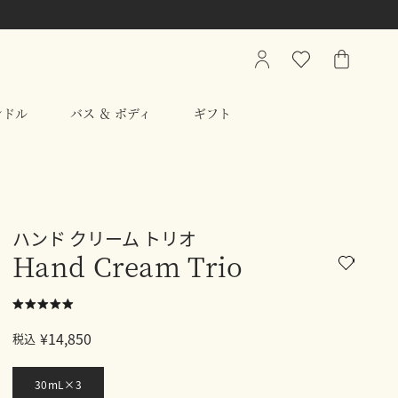
My
ウ
シ
Account
ィ
ョ
ッ
ッ
ンドル
バス ＆ ボディ
ギフト
シ
ピ
ュ
ン
リ
グ
ス
バ
ト
ッ
グ
ハンド クリーム トリオ
Hand Cream Trio
¥14,850
税込
30mL×3