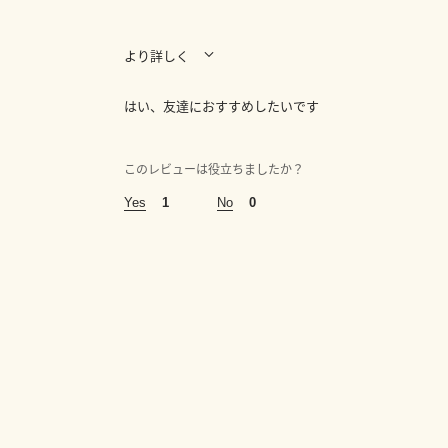
より詳しく
以下に最適
はい、友達におすすめしたいです
プレゼント
このレビューは役立ちましたか？
あなたの年齢は
25～34歳
1
0
*いつからジョー マローン ロンドンの製品をお使いで
1年以内
この香りは次のうちどちらのために購入しましたか？
ギフト用として