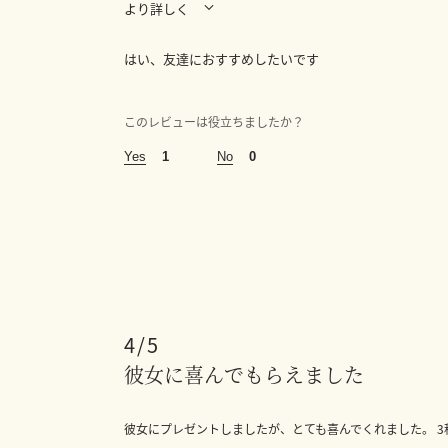
より詳しく
はい、友達におすすめしたいです
あなたの年齢は
35～44歳
このレビューは役立ちましたか？
*いつからジョー マローン ロンドンの製品をお使いで
1年以内
1
0
この香りは次のうちどちらのために購入しましたか？
ギフト用として
*こちらのホーム フレグランスは、どのお部屋や空間
ベッドルーム
4
彼女に喜んでもらえました
彼女にプレゼントしましたが、とても喜んでくれました。 