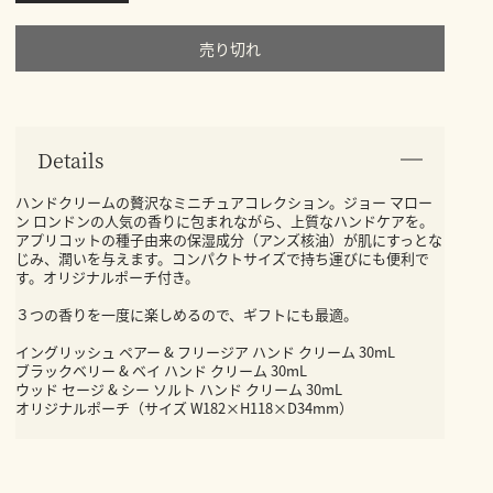
売り切れ
Details
ハンドクリームの贅沢なミニチュアコレクション。ジョー マロー
ン ロンドンの人気の香りに包まれながら、上質なハンドケアを。
アプリコットの種子由来の保湿成分（アンズ核油）が肌にすっとな
じみ、潤いを与えます。コンパクトサイズで持ち運びにも便利で
す。オリジナルポーチ付き。
３つの香りを一度に楽しめるので、ギフトにも最適。
イングリッシュ ペアー & フリージア ハンド クリーム 30mL
ブラックベリー & ベイ ハンド クリーム 30mL
ウッド セージ & シー ソルト ハンド クリーム 30mL
オリジナルポーチ（サイズ W182×H118×D34mm）