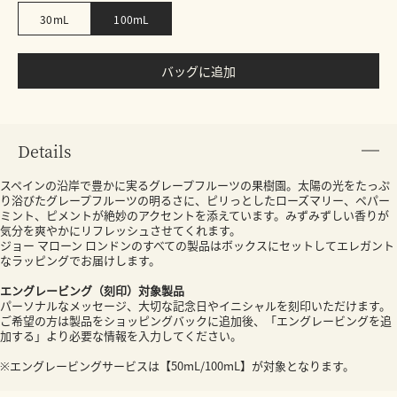
30mL
100mL
バッグに追加
Details
スペインの沿岸で豊かに実るグレープフルーツの果樹園。太陽の光をたっぷ
り浴びたグレープフルーツの明るさに、ピリっとしたローズマリー、ペパー
ミント、ピメントが絶妙のアクセントを添えています。みずみずしい香りが
気分を爽やかにリフレッシュさせてくれます。
ジョー マローン ロンドンのすべての製品はボックスにセットしてエレガント
なラッピングでお届けします。
エングレービング（刻印）対象製品
パーソナルなメッセージ、大切な記念日やイニシャルを刻印いただけます。
ご希望の方は製品をショッピングバックに追加後、「エングレービングを追
加する」より必要な情報を入力してください。
※エングレービングサービスは【50mL/100mL】が対象となります。