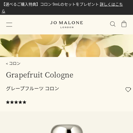
【選べるご購入特典】コロン 9mLのセットをプレゼント
詳しくはこち
ら
シ
ョ
ッ
ピ
ン
グ
コロン
バ
Grapefruit Cologne
ッ
グ
グレープフルーツ コロン