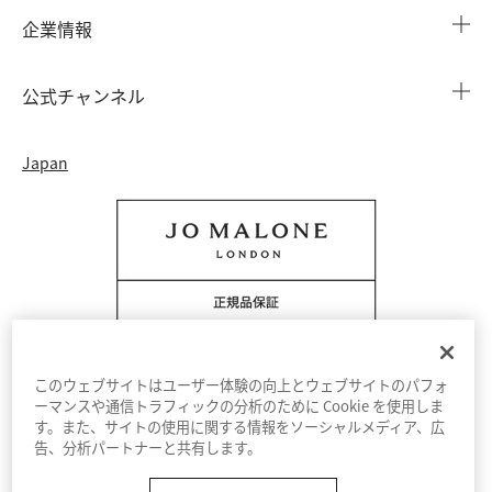
店舗検索
企業情報
会員情報
カウンターサービス
会社概要
注文履歴
公式チャンネル
カウンターサービス予約
採用情報
配送について
Instagram
イベント ＆ キャンペーン
Japan
特定商取引法に基づく表示
返品・交換について
Facebook
フレグランス ファインダー
カウンター プライバシーポリシー
オンラインショッピングについて
Pinterest
ストーリー
会員規約
電話でのお問い合わせ 0120-950-701
Twitter
香りの原料
クッキーを管理する
YouTube
このウェブサイトはユーザー体験の向上とウェブサイトのパフォ
ーマンスや通信トラフィックの分析のために Cookie を使用しま
す。また、サイトの使用に関する情報をソーシャルメディア、広
利用規約
プライバシーポリシー
告、分析パートナーと共有します。