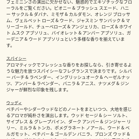
フェミニンさの演出に欠かせない、魅惑的でエキゾチックなフロ
ーラルをご覧ください。ピオニー & ブラッシュ スエード、ハニ
ー サックル & ダバナ、ミモザ & カルダモン、オレンジ ブロッサ
ム、ヴェルベット ローズ & ウード、ジャスミン サンバック & マ
リーゴールド、チューベローズ & アンジェリカ、ローズ & ホワイ
ト ムスク アブソリュ、バイオレット & アンバー アブソリュ、ガ
ーデニア & ウード アブソリュという多様な香りを揃えていま
す。
スパイシー
アロマティックでフレッシュな香りをお探しなら、引き寄せるよ
うな魅力を放つスパイシーなフレグランスで決まりです。シルバ
ー バーチ & ラベンダー、イングリッシュオーク & ヘーゼルナッ
ツ、アンバー & ラベンダー、バニラ & アニス、ナツメグ & ジン
ジャーが鮮烈な印象を残します。
ウッディ
ベチバーやシダーウッドなどのノートをまといつつ、大地を感じ
るアロマが純朴さを演出します。ウッド セージ & シー ソルト、
サイプレス ＆ グレープバイン、ダーク アンバー & ジンジャー リ
リー、ミルラ & トンカ、ポメグラネート ノアール、ウード & ベ
ルガモット、ベチバー & ゴールデン バニラ、ブロンズ ウッド &