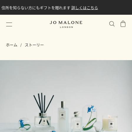
住所を知らない方にもギフトを贈れます
詳しくはこちら
シ
ョ
ッ
ホーム
ストーリー
ピ
ン
グ
バ
ッ
グ