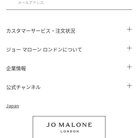
カスタマーサービス・注文状況
注文状況を確認する
ジョー マローン ロンドンについて
よくある質問
店舗検索
企業情報
会員情報
カウンターサービス
会社概要
注文履歴
公式チャンネル
カウンターサービス予約
採用情報
配送について
Instagram
イベント ＆ キャンペーン
Japan
特定商取引法に基づく表示
返品・交換について
Facebook
フレグランス ファインダー
カウンター プライバシーポリシー
オンラインショッピングについて
Pinterest
ストーリー
会員規約
電話でのお問い合わせ 0120-950-701