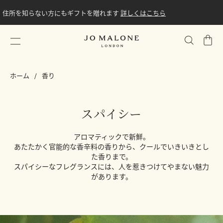
住所を知らない方にもギフトを贈れます
詳しくはこちら
シ
ョ
ッ
ホーム
香り
ピ
ン
グ
スパイシー
バ
ッ
グ
アロマティックで新鮮。
あたたかく官能的な香辛料の香りから、クールでいきいきとし
た香りまで。
スパイシーなフレグランスには、人を惹きつけてやまない魅力
があります。