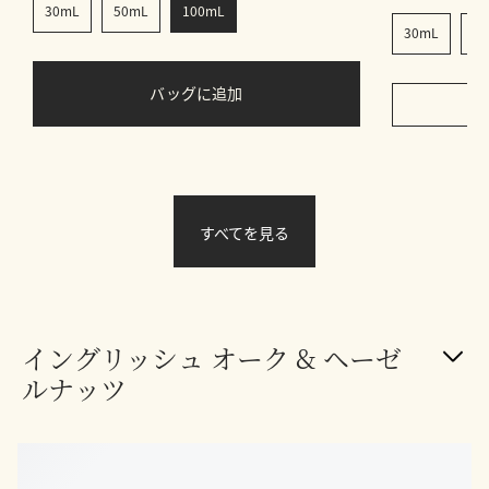
30mL
50mL
100mL
30mL
50
バッグに追加
すべてを見る
イングリッシュ オーク & ヘーゼ
ルナッツ