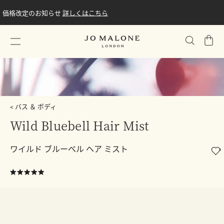
価格改定のお知らせ
詳しくはこちら
シ
ョ
ッ
ピ
ン
グ
バス ＆ ボディ
バ
Wild Bluebell Hair Mist
ッ
グ
ワイルド ブルーベル ヘア ミスト