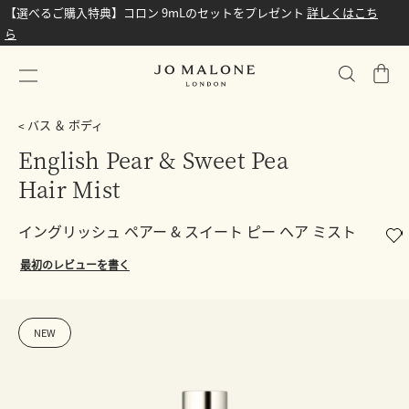
【選べるご購入特典】コロン 9mLのセットをプレゼント
詳しくはこち
ら
シ
ョ
ッ
バス ＆ ボディ
ピ
English Pear & Sweet Pea
ン
Hair Mist
グ
バ
ッ
イングリッシュ ペアー & スイート ピー ヘア ミスト
グ
最初のレビューを書く
NEW