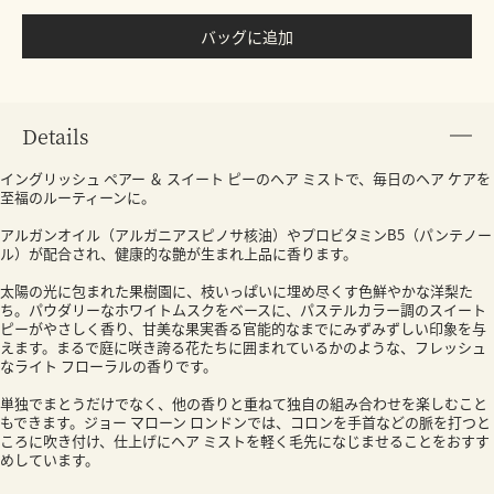
バッグに追加
Details
イングリッシュ ペアー ＆ スイート ピーのヘア ミストで、毎日のヘア ケアを
至福のルーティーンに。
アルガンオイル（アルガニアスピノサ核油）やプロビタミンB5（パンテノー
ル）が配合され、健康的な艶が生まれ上品に香ります。
太陽の光に包まれた果樹園に、枝いっぱいに埋め尽くす色鮮やかな洋梨た
ち。パウダリーなホワイトムスクをベースに、パステルカラー調のスイート
ピーがやさしく香り、甘美な果実香る官能的なまでにみずみずしい印象を与
えます。まるで庭に咲き誇る花たちに囲まれているかのような、フレッシュ
なライト フローラルの香りです。
単独でまとうだけでなく、他の香りと重ねて独自の組み合わせを楽しむこと
もできます。ジョー マローン ロンドンでは、コロンを手首などの脈を打つと
ころに吹き付け、仕上げにヘア ミストを軽く毛先になじませることをおすす
めしています。