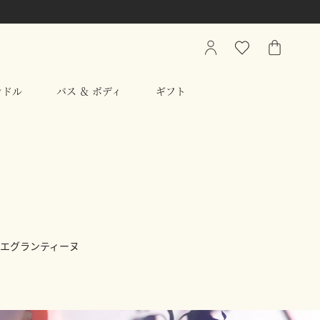
My
ウ
シ
Account
ィ
ョ
ッ
ッ
ンドル
バス ＆ ボディ
ギフト
シ
ピ
ュ
ン
リ
グ
ス
バ
ト
ッ
グ
エグランティーヌ