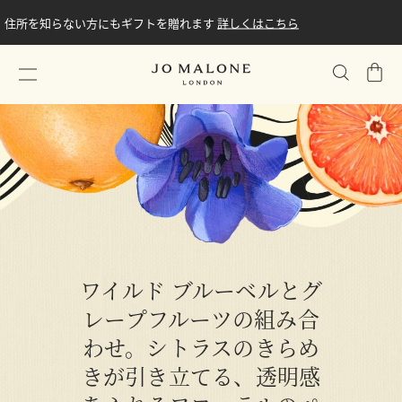
住所を知らない方にもギフトを贈れます
詳しくはこちら
シ
ョ
ッ
ピ
ン
グ
バ
ッ
グ
ワイルド ブルーベルとグ
レープフルーツの組み合
わせ。シトラスのきらめ
きが引き立てる、透明感