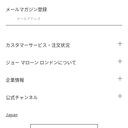
メールマガジン登録
カスタマーサービス・注文状況
注文状況を確認する
ジョー マローン ロンドンについて
よくある質問
店舗検索
企業情報
会員情報
カウンターサービス
会社概要
注文履歴
公式チャンネル
カウンターサービス予約
採用情報
配送について
Instagram
イベント ＆ キャンペーン
Japan
特定商取引法に基づく表示
返品・交換について
Facebook
フレグランス ファインダー