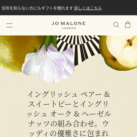
住所を知らない方にもギフトを贈れます
詳しくはこちら
シ
ョ
ッ
ピ
ン
グ
バ
ッ
グ
イングリッシュ ペアー &
スイートピーとイングリ
ッシュ オーク & ヘーゼル
ナッツの組み合わせ。ウ
ッディの優雅さに包まれ