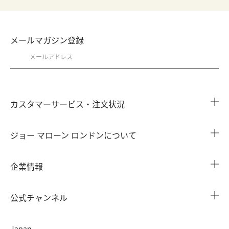
メールマガジン登録
カスタマーサービス・注文状況
注文状況を確認する
ジョー マローン ロンドンについて
よくある質問
店舗検索
企業情報
会員情報
カウンターサービス
会社概要
注文履歴
公式チャンネル
カウンターサービス予約
採用情報
配送について
Instagram
イベント ＆ キャンペーン
Japan