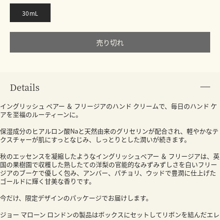
30mL
売り切れ
Details
イングリッシュ ペアー ＆ フリージアのハンド クリームで、毎日のハンド ケ
アを至福のルーティーンに。
保湿成分のヒアルロン酸Naと天然由来のグリセリンが配合され、軽やかなテ
クスチャーが肌にすっとなじみ、しっとりとした潤いが続きます。
秋のエッセンスを凝縮したようなイングリッシュペアー ＆ フリージアは、英
国の果樹園で収穫した熟したての洋梨の官能的なみずみずしさを白いフリー
ジアのブーケで優しく包み、アンバー、パチョリ、ウッドで豊潤に仕上げた
ゴールドに輝く甘美な香りです。
今だけ、限定デザインのパッケージでお届けします。
ジョー マローン ロンドンの製品はボックスにセットしてリボンを結んだエレ