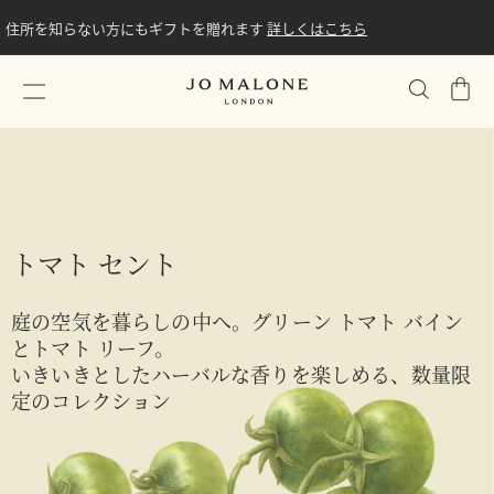
住所を知らない方にもギフトを贈れます
詳しくはこちら
シ
ョ
ッ
ピ
ン
グ
バ
トマト セント
ッ
グ
庭の空気を暮らしの中へ。グリーン トマト バイン
とトマト リーフ。
いきいきとしたハーバルな香りを楽しめる、数量限
定のコレクション