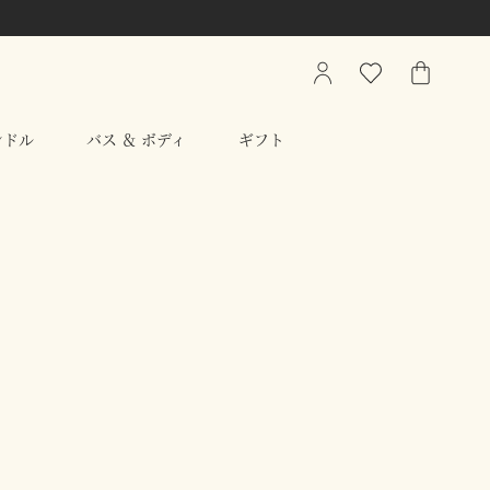
My
ウ
シ
Account
ィ
ョ
ッ
ッ
ンドル
バス ＆ ボディ
ギフト
シ
ピ
ュ
ン
リ
グ
ス
バ
ト
ッ
グ