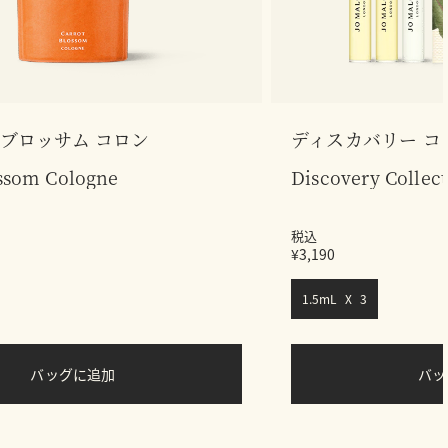
 ブロッサム コロン
ディスカバリー コレク
ossom Cologne
Discovery Collec
税込
¥3,190
1.5mL X 3
バッグに追加
バ