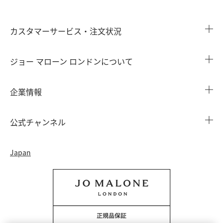
カスタマーサービス・注文状況
注文状況を確認する
ジョー マローン ロンドンについて
よくある質問
店舗検索
企業情報
会員情報
カウンターサービス
会社概要
注文履歴
公式チャンネル
カウンターサービス予約
採用情報
配送について
Instagram
イベント ＆ キャンペーン
Japan
特定商取引法に基づく表示
返品・交換について
Facebook
フレグランス ファインダー
カウンター プライバシーポリシー
オンラインショッピングについて
Pinterest
ストーリー
会員規約
電話でのお問い合わせ 0120-950-701
Twitter
香りの原料
クッキーを管理する