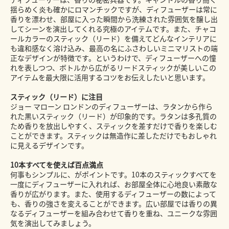
揺らめく炎も確かにロマンチックですが、ディフューザーは常に
香りを漂わせ、部屋に入った瞬間から洗練された雰囲気を醸し出
してシーンを演出してくれる究極のアイテムです。また、チャコ
ールカラーのスティック（リード）を備えてどんなインテリアに
も違和感なく溶け込み、最高の名にふさわしいミニマリストの端
正なデザインが特徴です。というわけで、ディフューザーへの憧
れを表しつつ、ボトルから広がるリードスティックが美しいこの
アイテムを最大限に活用するコツをお伝えしたいと思います。
スティック（リード）に注目
ジョー マローン ロンドンのディフューザーは、ラタンから作ら
れた黒いスティック（リード）が印象的です。ラタンは多孔質の
ため香りを放出しやすく、スティックを差すだけで香りを楽しむ
ことができます。スティックは無造作に差しただけでもおしゃれ
に見えるデザインです。
10本すべてを使えば百点満点
何事もシンプルに、がポイントです。10本のスティックすべてを
一度にディフューザーに入れれば、お部屋全体に心地良い素敵な
香りが広がります。また、使用するディフューザーの数によって
も、香りの強さを変えることができます。広い部屋では香りの異
なるディフューザーを組み合わせて香りを重ね、ユニークな雰囲
気を演出してみましょう。