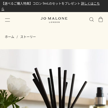
【選べるご購入特典】コロン 9mLのセットをプレゼント
詳しくはこち
ら
シ
ョ
ッ
ホーム
ストーリー
ピ
ン
グ
バ
ッ
グ