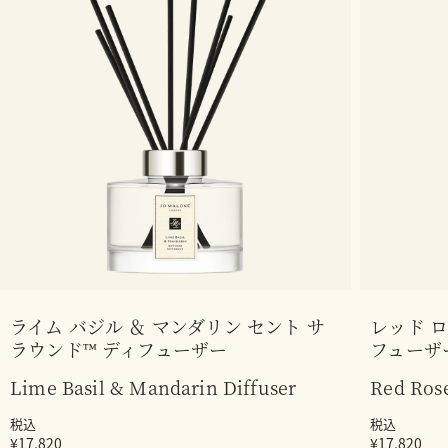
ライム バジル ＆ マンダリン セント サ
レッド ロ
ラウンド™ ディフューザー
フューザ
Lime Basil & Mandarin Diffuser
Red Rose
税込
税込
¥17,820
¥17,820