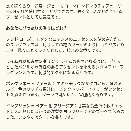
長く続く香り…通常、ジョー マローン ロンドンのディフューザ
ーは4ヶ月間使用することができます。長く楽しんでいただける
プレゼントとしても最適です。
あなたにぴったりの香りはどれ？
レッド ローズ：
モダンなロマンスのエッセンスを詰め込んだこ
のフレグランスは、切り立ての花のブーケのように香りが広がり
ます。驚くほどすっきりとした、控えめな香りです。
ライムバジル＆マンダリン：
ライムの爽やかな香りに、ピリッ
としたバジルが意外性のあるアクセントを添えるシグネチャーフ
レグランスです。刺激的でクセになる香りです。
ポメグラネート ノアール：
エキゾチックなザクロからこぼれる
ルビー色のリッチな果汁に、ピンクペッパーとリリーがアクセン
トを添えています。ダークで謎めいた、官能的な香りです。
イングリッシュ ペアー ＆ フリージア：
甘美な黄金色の秋のエッ
センス。熟したばかりの洋梨を白いフリージアのブーケで包みま
した。まろやかでクールな香りです。