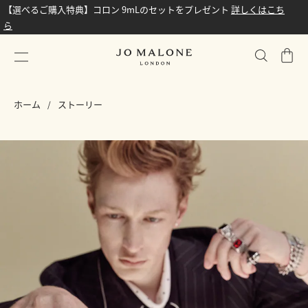
【選べるご購入特典】コロン 9mLのセットをプレゼント
詳しくはこち
ら
シ
ョ
ッ
ホーム
ストーリー
ピ
ン
グ
バ
ッ
グ