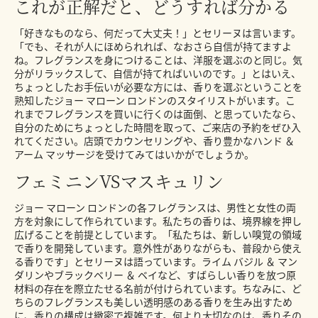
これが正解だと、どうすれば分かる
「好きなものなら、何だって大丈夫！」とセリーヌは言います。
「でも、それが人にほめられれば、なおさら自信が持てますよ
ね。フレグランスを身につけることは、洋服を選ぶのと同じ。気
分がリラックスして、自信が持てればいいのです。」とはいえ、
ちょっとしたお手伝いが必要な方には、香りを選ぶということを
熟知したジョー マローン ロンドンのスタイリストがいます。こ
れまでフレグランスを買いに行くのは面倒、と思っていたなら、
自分のためにちょっとした時間を取って、ご来店の予約をぜひ入
れてください。店頭でカウンセリングや、香り豊かなハンド ＆
アーム マッサージを受けてみてはいかがでしょうか。
フェミニンVSマスキュリン
ジョー マローン ロンドンの各フレグランスは、男性と女性の両
方を対象にして作られています。私たちの香りは、境界線を押し
広げることを前提としています。「私たちは、新しい嗅覚の領域
で香りを開発しています。意外性がありながらも、普段から使え
る香りです」とセリーヌは語っています。ライム バジル ＆ マン
ダリンやブラックベリー ＆ ベイなど、すばらしい香りを放つ原
材料の存在を際立たせる名前が付けられています。ちなみに、ど
ちらのフレグランスも美しい透明感のある香りを生み出すため
に、香りの構成は緻密で複雑です。何より大切なのは、香りその