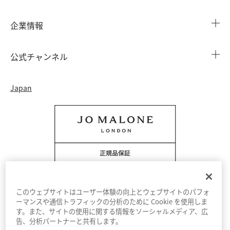
よくある質問
店舗検索
企業情報
会員情報
カウンターサービス
会社概要
注文履歴
公式チャンネル
カウンターサービス予約
採用情報
配送について
Instagram
イベント ＆ キャンペーン
Japan
特定商取引法に基づく表示
返品・交換について
Facebook
フレグランス ファインダー
カウンター プライバシーポリシー
オンラインショッピングについて
Pinterest
ストーリー
会員規約
電話でのお問い合わせ 0120-950-701
Twitter
香りの原料
クッキーを管理する
YouTube
このウェブサイトはユーザー体験の向上とウェブサイトのパフォ
ーマンスや通信トラフィックの分析のために Cookie を使用しま
す。また、サイトの使用に関する情報をソーシャルメディア、広
利用規約
プライバシーポリシー
告、分析パートナーと共有します。