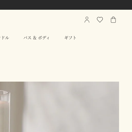
My
ウ
シ
Account
ィ
ョ
ッ
ッ
ンドル
バス ＆ ボディ
ギフト
シ
ピ
ュ
ン
リ
グ
ス
バ
ト
ッ
グ