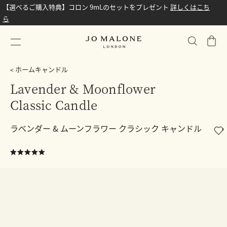
【選べるご購入特典】コロン 9mLのセットをプレゼント
詳しくはこち
ら
シ
ョ
ッ
ホームキャンドル
ピ
Lavender & Moonflower
ン
Classic Candle
グ
バ
ッ
ラベンダー & ムーンフラワー クラシック キャンドル
グ