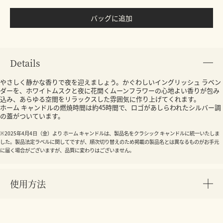
バッグに追加
Details
やさしく静かな香りで夜を迎えましょう。かぐわしいイングリッシュ ラベン
ダーを、ホワイトムスクと夜に花開くムーンフラワーの心地よい香りが包み
込み、あらゆる空間をリラックスした雰囲気に作り上げてくれます。
ホーム キャンドルの燃焼時間は約45時間で、ロゴがあしらわれたシルバー調
の蓋がついています。
※2025年4月4日（金）より ホーム キャンドルは、製品名をクラシック キャンドルに統一いたしま
した。製品法定ラベルに関してですが、順次切り替えのため掲載の製品名とは異なるものがお手元
に届く場合がございますが、品質に変わりはございません。
使用方法