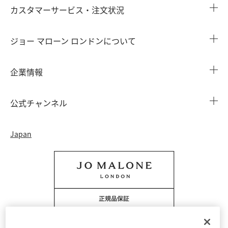
カスタマーサービス・注文状況
注文状況を確認する
ジョー マローン ロンドンについて
よくある質問
店舗検索
企業情報
会員情報
カウンターサービス
会社概要
注文履歴
公式チャンネル
カウンターサービス予約
採用情報
配送について
Instagram
イベント ＆ キャンペーン
Japan
特定商取引法に基づく表示
返品・交換について
Facebook
フレグランス ファインダー
カウンター プライバシーポリシー
オンラインショッピングについて
Pinterest
ストーリー
会員規約
電話でのお問い合わせ 0120-950-701
Twitter
香りの原料
クッキーを管理する
YouTube