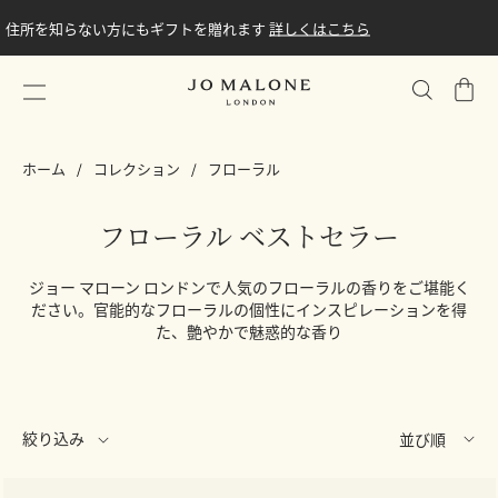
住所を知らない方にもギフトを贈れます
詳しくはこちら
シ
ョ
ッ
ホーム
コレクション
フローラル
ピ
ン
グ
フローラル ベストセラー
バ
ッ
ジョー マローン ロンドンで人気のフローラルの香りをご堪能く
グ
ださい。官能的なフローラルの個性にインスピレーションを得
た、艶やかで魅惑的な香り
絞り込み