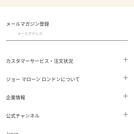
メールマガジン登録
カスタマーサービス・注文状況
注文状況を確認する
ジョー マローン ロンドンについて
よくある質問
店舗検索
企業情報
会員情報
カウンターサービス
会社概要
注文履歴
公式チャンネル
カウンターサービス予約
採用情報
配送について
Instagram
イベント ＆ キャンペーン
Japan