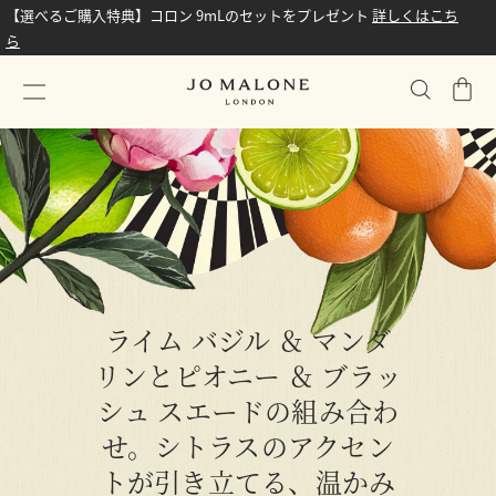
【選べるご購入特典】コロン 9mLのセットをプレゼント
詳しくはこち
ら
シ
ョ
ッ
ピ
ン
グ
バ
ッ
グ
ライム バジル ＆ マンダ
リンとピオニー ＆ ブラッ
シュ スエードの組み合わ
せ。シトラスのアクセン
トが引き立てる、温かみ