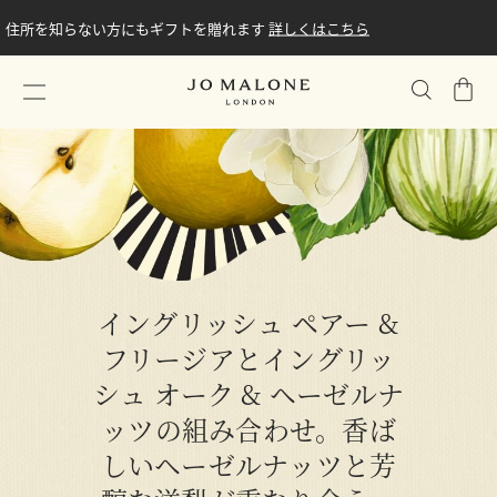
住所を知らない方にもギフトを贈れます
詳しくはこちら
シ
ョ
ッ
ピ
ン
グ
バ
ッ
グ
イングリッシュ ペアー &
フリージアとイングリッ
シュ オーク & ヘーゼルナ
ッツの組み合わせ。香ば
しいヘーゼルナッツと芳