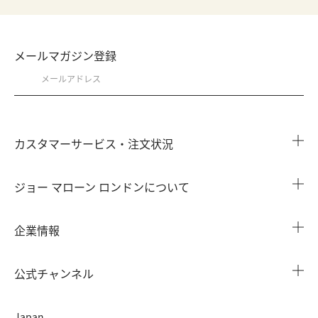
メールマガジン登録
カスタマーサービス・注文状況
注文状況を確認する
ジョー マローン ロンドンについて
よくある質問
店舗検索
企業情報
会員情報
カウンターサービス
会社概要
注文履歴
公式チャンネル
カウンターサービス予約
採用情報
配送について
Instagram
イベント ＆ キャンペーン
Japan