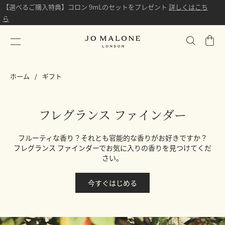
【選べるご購入特典】コロン 9mLのセットをプレゼント
詳しくはこち
ら
シ
ョ
ッ
ホーム
ギフト
ピ
ン
グ
フレグランス ファインダー
バ
ッ
グ
フルーティな香り？それとも官能的な香りがお好きですか？
フレグランス ファインダーでお気に入りの香りを見つけてくだ
さい。
今すぐはじめる