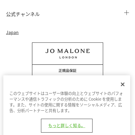
カウンターサービス
会社概要
注文履歴
公式チャンネル
カウンターサービス予約
採用情報
配送について
Instagram
イベント ＆ キャンペーン
Japan
特定商取引法に基づく表示
返品・交換について
Facebook
フレグランス ファインダー
カウンター プライバシーポリシー
オンラインショッピングについて
Pinterest
ストーリー
会員規約
電話でのお問い合わせ 0120-950-701
Twitter
香りの原料
クッキーを管理する
YouTube
このウェブサイトはユーザー体験の向上とウェブサイトのパフォ
ーマンスや通信トラフィックの分析のために Cookie を使用しま
す。また、サイトの使用に関する情報をソーシャルメディア、広
利用規約
プライバシーポリシー
告、分析パートナーと共有します。
© Jo Malone London 2026
もっと詳しく知る。