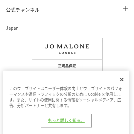
会社概要
注文履歴
公式チャンネル
カウンターサービス予約
採用情報
配送について
Instagram
イベント ＆ キャンペーン
Japan
特定商取引法に基づく表示
返品・交換について
Facebook
フレグランス ファインダー
カウンター プライバシーポリシー
オンラインショッピングについて
Pinterest
ストーリー
会員規約
電話でのお問い合わせ 0120-950-701
Twitter
香りの原料
クッキーを管理する
YouTube
このウェブサイトはユーザー体験の向上とウェブサイトのパフォ
ーマンスや通信トラフィックの分析のために Cookie を使用しま
す。また、サイトの使用に関する情報をソーシャルメディア、広
利用規約
プライバシーポリシー
告、分析パートナーと共有します。
© Jo Malone London 2026
もっと詳しく知る。