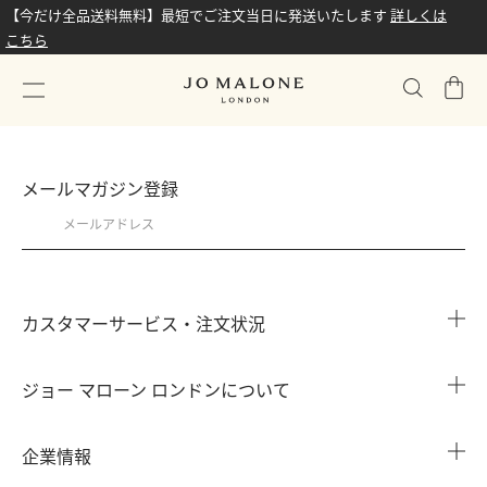
【今だけ全品送料無料】最短でご注文当日に発送いたします
詳しくは
こちら
シ
ョ
ッ
ピ
メールマガジン登録
ン
グ
バ
ッ
グ
カスタマーサービス・注文状況
注文状況を確認する
ジョー マローン ロンドンについて
よくある質問
店舗検索
企業情報
会員情報
カウンターサービス