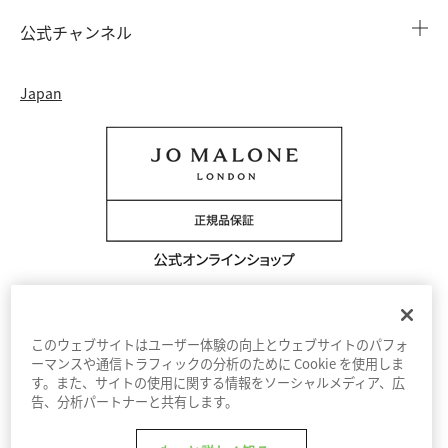
会社概要
注文履歴
公式チャンネル
カウンターサービス予約
採用情報
配送について
Instagram
イベント ＆ キャンペーン
Japan
特定商取引法に基づく表示
返品・交換について
Facebook
フレグランス ファインダー
カウンター プライバシーポリシー
オンラインショッピングについて
Pinterest
ストーリー
会員規約
電話でのお問い合わせ 0120-950-701
Twitter
香りの原料
クッキーを管理する
YouTube
利用規約
プライバシーポリシー
このウェブサイトはユーザー体験の向上とウェブサイトのパフォ
ーマンスや通信トラフィックの分析のために Cookie を使用しま
す。また、サイトの使用に関する情報をソーシャルメディア、広
© Jo Malone London 2026
告、分析パートナーと共有します。