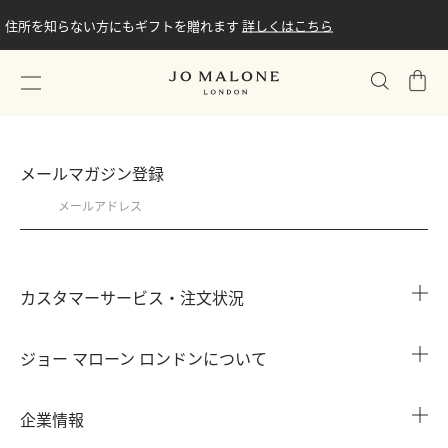
住所を知らない方にもギフトを贈れます
詳しくはこちら
シ
ョ
ッ
ピ
メールマガジン登録
ン
グ
バ
ッ
グ
カスタマーサービス・注文状況
注文状況を確認する
ジョー マローン ロンドンについて
よくある質問
店舗検索
企業情報
会員情報
カウンターサービス