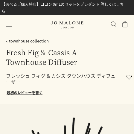
【選べるご購入特典】コロン 9mLのセットをプレゼント
詳しくはこち
ら
シ
ョ
ッ
townhouse collection
ピ
Fresh Fig & Cassis A
ン
Townhouse Diffuser
グ
バ
ッ
フレッシュ フィグ & カシス タウンハウス ディフュ
ーザー
グ
最初のレビューを書く