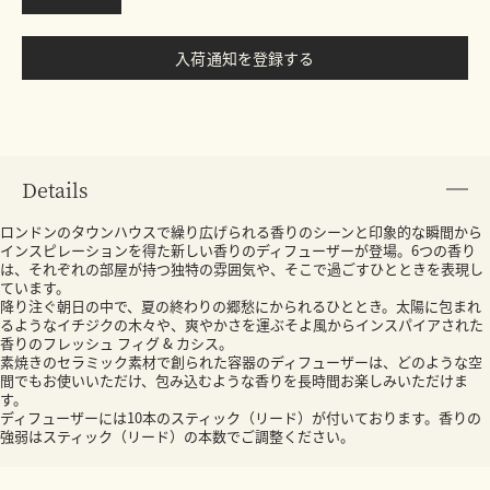
入荷通知を登録する
Details
ロンドンのタウンハウスで繰り広げられる香りのシーンと印象的な瞬間から
インスピレーションを得た新しい香りのディフューザーが登場。6つの香り
は、それぞれの部屋が持つ独特の雰囲気や、そこで過ごすひとときを表現し
ています。
降り注ぐ朝日の中で、夏の終わりの郷愁にかられるひととき。太陽に包まれ
るようなイチジクの木々や、爽やかさを運ぶそよ風からインスパイアされた
香りのフレッシュ フィグ & カシス。
素焼きのセラミック素材で創られた容器のディフューザーは、どのような空
間でもお使いいただけ、包み込むような香りを長時間お楽しみいただけま
す。
ディフューザーには10本のスティック（リード）が付いております。香りの
強弱はスティック（リード）の本数でご調整ください。