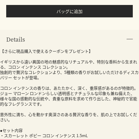
バッグに追加
Details
【さらに現品購入で使えるクーポンをプレゼント】
イギリスから遠い異国の地の魅惑的なリチュアルや、特別な香料から生まれ
る、コロン インテンス コレクション。
独創的で贅沢なコレクションより、5種類の香りがお試しいただけるディスカ
バリー セットが登場。
コロン インテンスの香りは、あたたかく、深く、重厚感があるのが特徴的。
ジョー マローン ロンドンらしい透明感とナチュラルな印象も兼ね備えた、
様々な国の感動的な伝統や、貴重な原料を求めて作り出した、神秘的で官能
的なフレグランスです。
意外性に満ち、心を動かす奥深さのある贅沢な香りを、肌の上でお試しくだ
さい。
●セット内容
・スカーレット ポピー コロン インテンス 1.5mL