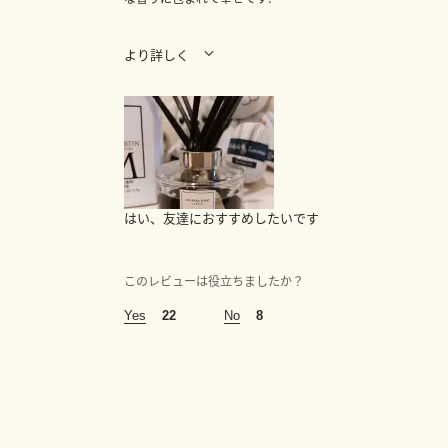
より詳しく
賛成意見
反対意見
ブラックベリー＆ベイの香
特になし
水が部屋中に広がる
あなたの年齢は
はい、友達におすすめしたいです
35～44歳
*いつからジョー マローン ロンドンの製品をお使いで
このレビューは役立ちましたか？
1～5年前
22
8
この香りは次のうちどちらのために購入しましたか？
ご自身用として, ギフト用として
*こちらのホーム フレグランスは、どのお部屋や空間
玄関