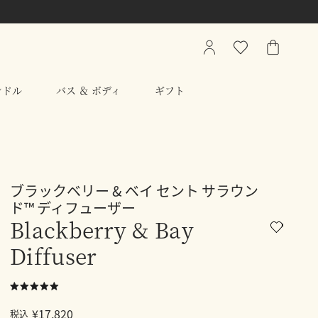
My
ウ
シ
Account
ィ
ョ
ッ
ッ
ンドル
バス ＆ ボディ
ギフト
シ
ピ
ュ
ン
リ
グ
ス
バ
ト
ッ
グ
ブラックベリー & ベイ セント サラウン
ド™ ディフューザー
Blackberry & Bay
Diffuser
¥17,820
税込