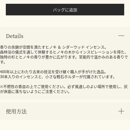
バッグに追加
Details
香りの余韻が空間を満たすヒノキ ＆ シダーウッド インセンス。
森林浴の儀式を通して体験するヒノキの木からインスピレーションを得た、
独特の杉とヒノキの香りが豊かに広がります。官能的で温かみのある香りで
す。
400年以上にわたり古来の技法を受け継ぐ職人が手がけた逸品。
30本入りのインセンスと、小さな軽石ホルダーが付属されています。
※不燃性の香皿の上でご使用ください。必ず風通しのよい場所で使用し、灰
が床面に落ちないようにご注意ください。
使用方法