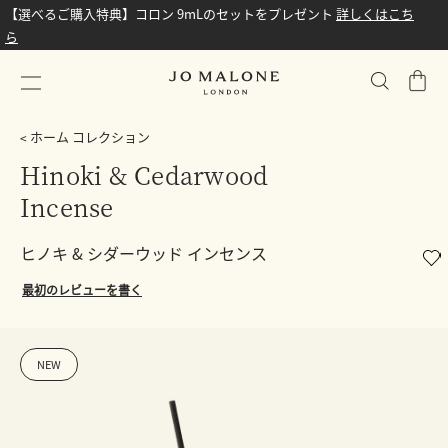
【選べるご購入特典】コロン 9mLのセットをプレゼント
詳しくはこち
ら
シ
ョ
ッ
ホーム コレクション
ピ
Hinoki & Cedarwood
ン
Incense
グ
バ
ッ
ヒノキ & シダーウッド インセンス
グ
最初のレビューを書く
NEW