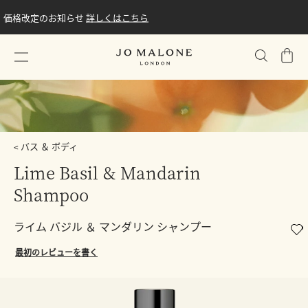
価格改定のお知らせ
詳しくはこちら
シ
ョ
ッ
ピ
ン
グ
バス ＆ ボディ
バ
Lime Basil & Mandarin
ッ
グ
Shampoo
ライム バジル ＆ マンダリン シャンプー
最初のレビューを書く