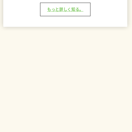
もっと詳しく知る。
バッグに追加 - ¥5,200
リラックスタイム
お休み前のひと時に、心を落ち着かせる雰囲気を演出
してくれます