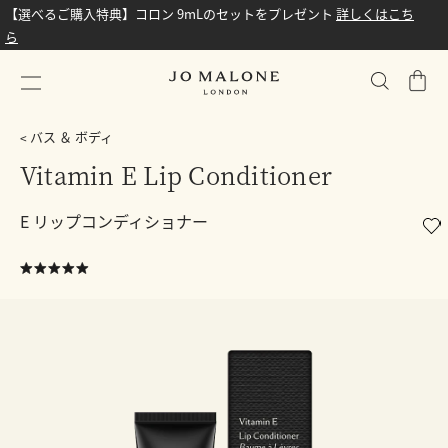
【選べるご購入特典】コロン 9mLのセットをプレゼント
詳しくはこち
ら
シ
ョ
ッ
バス ＆ ボディ
ピ
Vitamin E Lip Conditioner
ン
グ
E リップコンディショナー
バ
ッ
グ