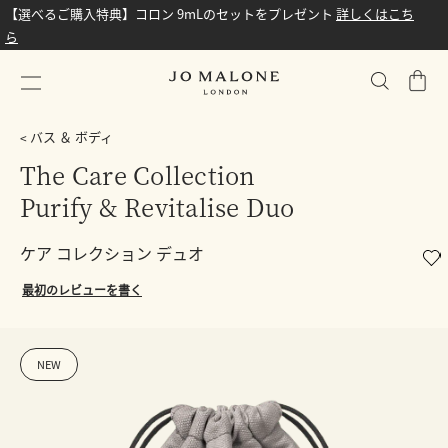
【選べるご購入特典】コロン 9mLのセットをプレゼント
詳しくはこち
ら
シ
ョ
ッ
バス ＆ ボディ
ピ
The Care Collection
ン
Purify & Revitalise Duo
グ
バ
ッ
ケア コレクション デュオ
グ
最初のレビューを書く
NEW