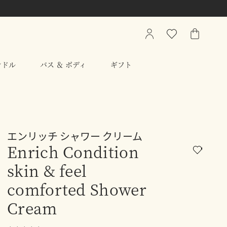
My
ウ
シ
Account
ィ
ョ
ッ
ッ
ンドル
バス ＆ ボディ
ギフト
シ
ピ
ュ
ン
リ
グ
ス
バ
ト
ッ
グ
エンリッチ シャワー クリーム
Enrich Condition
skin & feel
comforted Shower
Cream