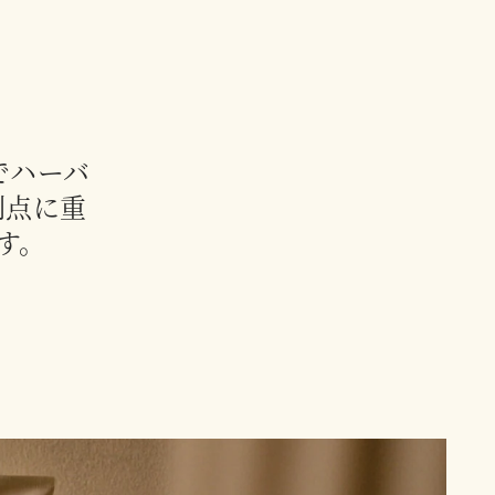
でハーバ
利点に重
す。