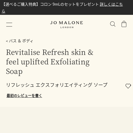
【選べるご購入特典】コロン 9mLのセットをプレゼント
詳しくはこち
ら
シ
ョ
ッ
バス ＆ ボディ
ピ
Revitalise Refresh skin &
ン
feel uplifted Exfoliating
グ
バ
Soap
ッ
グ
リフレッシュ エクスフォリエイティング ソープ
最初のレビューを書く