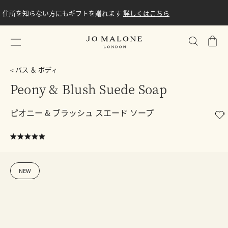
住所を知らない方にもギフトを贈れます
詳しくはこちら
シ
ョ
ッ
バス ＆ ボディ
ピ
Peony & Blush Suede Soap
ン
グ
ピオニー & ブラッシュ スエード ソープ
バ
ッ
グ
NEW