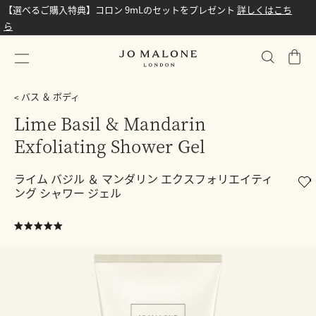
【選べるご購入特典】コロン 9mLのセットをプレゼント
詳しくはこち
ら
シ
ョ
ッ
バス ＆ ボディ
ピ
Lime Basil & Mandarin
ン
Exfoliating Shower Gel
グ
バ
ッ
ライム バジル ＆ マンダリン エクスフォリエイティ
ング シャワー ジェル
グ