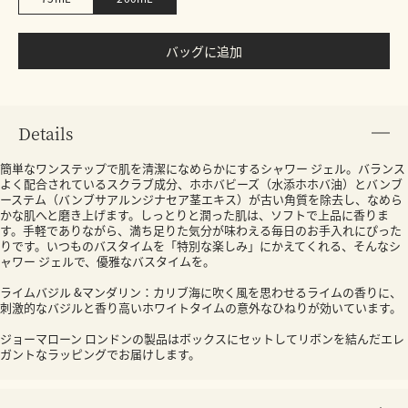
バッグに追加
Details
簡単なワンステップで肌を清潔になめらかにするシャワー ジェル。バランス
よく配合されているスクラブ成分、ホホバビーズ（水添ホホバ油）とバンブ
ーステム（バンブサアルンジナセア茎エキス）が古い角質を除去し、なめら
かな肌へと磨き上げます。しっとりと潤った肌は、ソフトで上品に香りま
す。手軽でありながら、満ち足りた気分が味わえる毎日のお手入れにぴった
りです。いつものバスタイムを「特別な楽しみ」にかえてくれる、そんなシ
ャワー ジェルで、優雅なバスタイムを。
ライムバジル &マンダリン：カリブ海に吹く風を思わせるライムの香りに、
刺激的なバジルと香り高いホワイトタイムの意外なひねりが効いています。
ジョーマローン ロンドンの製品はボックスにセットしてリボンを結んだエレ
ガントなラッピングでお届けします。