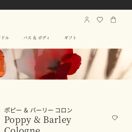
My
ウ
シ
Account
ィ
ョ
ッ
ッ
ンドル
バス ＆ ボディ
ギフト
シ
ピ
ュ
ン
リ
グ
ス
バ
ト
ッ
グ
ポピー ＆ バーリー コロン
Poppy & Barley
Cologne