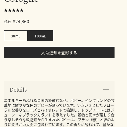
¥24,860
税込
30mL
100mL
入荷通知を登録する
Details
エネルギーあふれる英国の象徴的な花、ポピー。イングランドの牧
草地に鮮やかな色のポピーが踊っています。いきいきとしたフロー
ラルな香りをローズとバイオレットで強調し、トップノートにはジ
ューシーなブラックカラントを添えました。穀物と花々が混じり合
う楽しそうな穀物畑から生まれたポピーは、ブラン（糠）と綿のよ
うに柔らかい大麦に包まれています。この香りに誘われて、豊かな